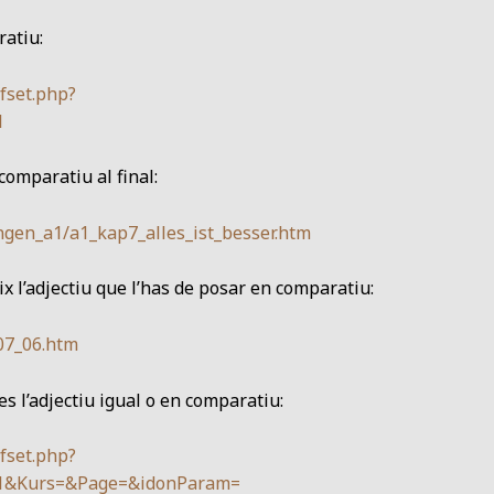
ratiu:
fset.php?
1
 comparatiu al final:
gen_a1/a1_kap7_alles_ist_besser.htm
ix l’adjectiu que l’has de posar en comparatiu:
07_06.htm
es l’adjectiu igual o en comparatiu:
fset.php?
=1&Kurs=&Page=&idonParam=