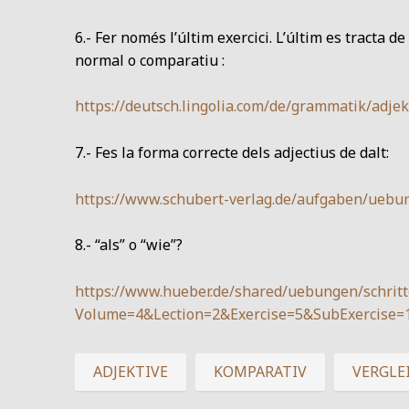
6.- Fer només l’últim exercici. L’últim es tracta d
normal o comparatiu :
https://deutsch.lingolia.com/de/grammatik/adj
7.- Fes la forma correcte dels adjectius de dalt:
https://www.schubert-verlag.de/aufgaben/ueb
8.- “als” o “wie”?
https://www.hueber.de/shared/uebungen/schritte
Volume=4&Lection=2&Exercise=5&SubExercise=1
ADJEKTIVE
KOMPARATIV
VERGLE