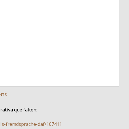
NTS
rativa que falten:
als-fremdsprache-daf/107411