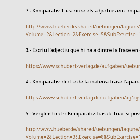
2.- Komparativ 1: escriure els adjectius en compa
http://www.hueber.de/shared/uebungen/lagune/
Volume=2&Lection=2&Exercise=5&SubExercise=
3.- Escriu l’adjectiu que hi ha a dintre la frase en
https://www.schubert-verlag.de/aufgaben/uebun
4.- Komparativ: dintre de la mateixa frase t’apare
https://www.schubert-verlag.de/aufgaben/xg/xg
5.- Vergleich oder Komparativ: has de triar si pos
http://www.hueber.de/shared/uebungen/lagune/
Volume=2&Lection=3&Exercise=8&SubExercise