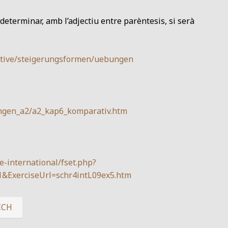
e determinar, amb l’adjectiu entre parèntesis, si serà
ektive/steigerungsformen/uebungen
ungen_a2/a2_kap6_komparativ.htm
-international/fset.php?
&ExerciseUrl=schr4intL09ex5.htm
ICH