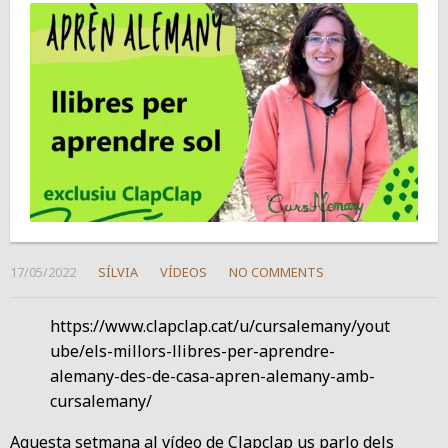
17/05/2022
SÍLVIA
VÍDEOS
NO COMMENTS
https://www.clapclap.cat/u/cursalemany/yout
ube/els-millors-llibres-per-aprendre-
alemany-des-de-casa-apren-alemany-amb-
cursalemany/
Aquesta setmana al vídeo de Clapclap us parlo dels