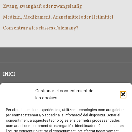
Zwang, zwanghaft oder zwangsläufig
Medizin, Medikament, Arzneimittel oder Heilmittel
Com entrar a les classes d’alemany?
INICI
CLASSE EN GRUP
Gestionar el consentimient de
BLOG
les cookies
QUI SOC?
Per oferir les millors experiències, utilitzem tecnologies com ara galetes
per emmagatzemar i/o accedir a la informació del dispositiu. Donar el
CONTACTE
consentiment a aquestes tecnologies ens permetrà processar dades
com ara el comportament de navegació o identificadors únics en aquest
AVÍS LEGAL I PROTECCIÓ DE DADES
lloc. No consentir o retirar el consentiment, pot afectar negativament