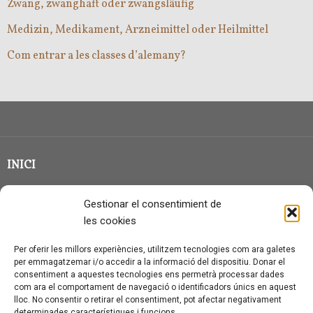
Zwang, zwanghaft oder zwangsläufig
Medizin, Medikament, Arzneimittel oder Heilmittel
Com entrar a les classes d’alemany?
INICI
CLASSE EN GRUP
Gestionar el consentimient de
BLOG
les cookies
QUI SOC?
Per oferir les millors experiències, utilitzem tecnologies com ara galetes
per emmagatzemar i/o accedir a la informació del dispositiu. Donar el
CONTACTE
consentiment a aquestes tecnologies ens permetrà processar dades
com ara el comportament de navegació o identificadors únics en aquest
AVÍS LEGAL I PROTECCIÓ DE DADES
lloc. No consentir o retirar el consentiment, pot afectar negativament
determinades característiques i funcions.