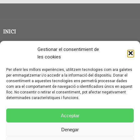
INICI
CLASSE EN GRUP
Gestionar el consentimient de
BLOG
les cookies
QUI SOC?
Per oferir les millors experiències, utilitzem tecnologies com ara galetes
per emmagatzemar i/o accedir a la informació del dispositiu. Donar el
CONTACTE
consentiment a aquestes tecnologies ens permetrà processar dades
com ara el comportament de navegació o identificadors únics en aquest
AVÍS LEGAL I PROTECCIÓ DE DADES
lloc. No consentir o retirar el consentiment, pot afectar negativament
determinades característiques i funcions.
POLÍTICA DE COOKIES (UE)
CONDICIONS PARTICULARS D’ÚS I CONTRACTACIÓ
Acceptar
POLÍTICA DE PRIVACITAT
Denegar
CONDICIONS GENERALS D’ÚS I CONTRACTACIÓ