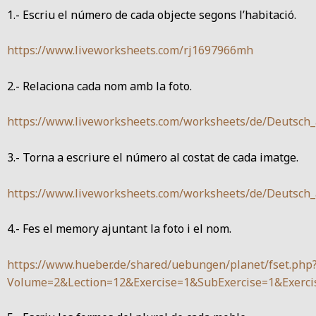
1.- Escriu el número de cada objecte segons l’habitació.
https://www.liveworksheets.com/rj1697966mh
2.- Relaciona cada nom amb la foto.
https://www.liveworksheets.com/worksheets/de/Deuts
3.- Torna a escriure el número al costat de cada imatge.
https://www.liveworksheets.com/worksheets/de/Deuts
4.- Fes el memory ajuntant la foto i el nom.
https://www.hueber.de/shared/uebungen/planet/fset.php
Volume=2&Lection=12&Exercise=1&SubExercise=1&Exerci