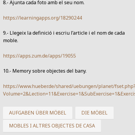
8.- Ajunta cada foto amb el seu nom.
https://learningapps.org/18290244
9.- Llegeix la definició i escriu l’article i el nom de cada
moble.
https://apps.zum.de/apps/19055
10.- Memory sobre objectes del bany.
https://www.hueber.de/shared/uebungen/planet/fset.php
Volume=2&Lection=11&Exercise=1&SubExercise=1&Exerci
AUFGABEN ÜBER MÖBEL
DIE MÖBEL
MOBLES I ALTRES OBJECTES DE CASA