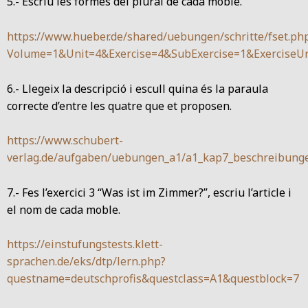
5.- Escriu les formes del plural de cada moble.
https://www.hueber.de/shared/uebungen/schritte/fset.ph
Volume=1&Unit=4&Exercise=4&SubExercise=1&ExerciseUr
6.- Llegeix la descripció i escull quina és la paraula
correcte d’entre les quatre que et proposen.
https://www.schubert-
verlag.de/aufgaben/uebungen_a1/a1_kap7_beschreibung
7.- Fes l’exercici 3 “Was ist im Zimmer?”, escriu l’article i
el nom de cada moble.
https://einstufungstests.klett-
sprachen.de/eks/dtp/lern.php?
questname=deutschprofis&questclass=A1&questblock=7