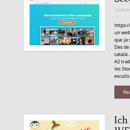
13/09/20
https:/
un web
que ja
Des de 
català.
A2 trad
les Sto
esculls
Re
Ich