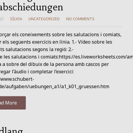
abschiedungen
22
SÍLVIA
UNCATEGORIZED
NO COMMENTS
orçar els coneixements sobre les salutacions i comiats,
r els següents exercicis en línia. 1.- Vídeo sobre les
ts salutacions segons la regió: 2.-
e les salutacions i comiats:https://es.liveworksheets.com/
ca a sobre del dibuix de la persona amb cascos per
egar l’àudio i completar l’exercici:
//www.schubert-
.de/aufgaben/uebungen_a1/a1_k01_gruessen.htm
ad More
dlang