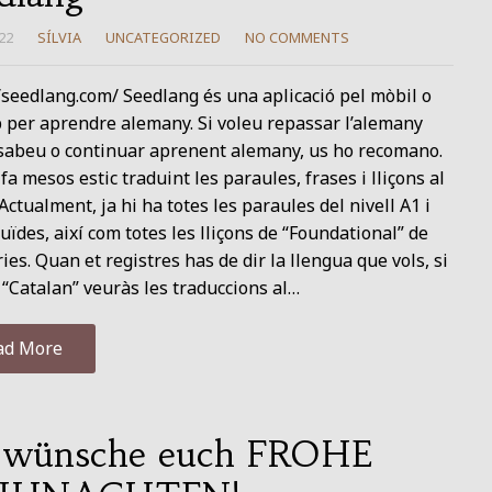
22
SÍLVIA
UNCATEGORIZED
NO COMMENTS
/seedlang.com/ Seedlang és una aplicació pel mòbil o
 per aprendre alemany. Si voleu repassar l’alemany
 sabeu o continuar aprenent alemany, us ho recomano.
fa mesos estic traduint les paraules, frases i lliçons al
 Actualment, ja hi ha totes les paraules del nivell A1 i
uïdes, així com totes les lliçons de “Foundational” de
ries. Quan et registres has de dir la llengua que vols, si
 “Catalan” veuràs les traduccions al…
ad More
 wünsche euch FROHE