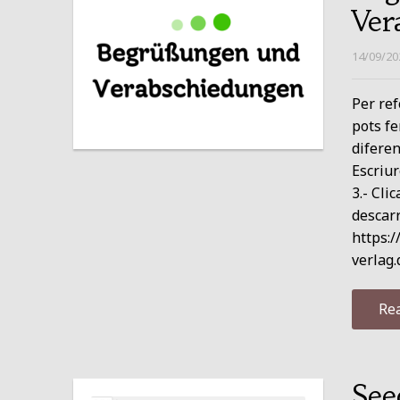
Ver
14/09/20
Per ref
pots fe
diferen
Escriur
3.- Cli
descarr
https:
verlag
Re
See