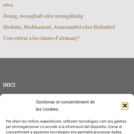
etwa
Zwang, zwanghaft oder zwangsläufig
Medizin, Medikament, Arzneimittel oder Heilmittel
Com entrar a les classes d’alemany?
INICI
CLASSE EN GRUP
Gestionar el consentimient de
BLOG
les cookies
QUI SOC?
Per oferir les millors experiències, utilitzem tecnologies com ara galetes
per emmagatzemar i/o accedir a la informació del dispositiu. Donar el
CONTACTE
consentiment a aquestes tecnologies ens permetrà processar dades