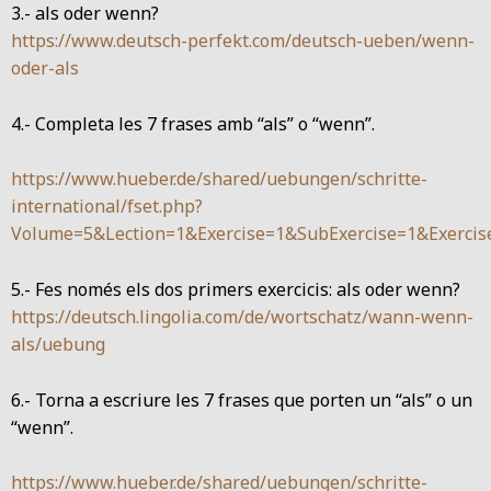
3.- als oder wenn?
https://www.deutsch-perfekt.com/deutsch-ueben/wenn-
oder-als
4.- Completa les 7 frases amb “als” o “wenn”.
https://www.hueber.de/shared/uebungen/schritte-
international/fset.php?
Volume=5&Lection=1&Exercise=1&SubExercise=1&Exercis
5.- Fes només els dos primers exercicis: als oder wenn?
https://deutsch.lingolia.com/de/wortschatz/wann-wenn-
als/uebung
6.- Torna a escriure les 7 frases que porten un “als” o un
“wenn”.
https://www.hueber.de/shared/uebungen/schritte-