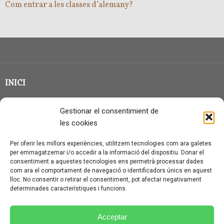
Com entrar a les classes d’alemany?
INICI
CLASSE EN GRUP
Gestionar el consentimient de
BLOG
les cookies
QUI SOC?
Per oferir les millors experiències, utilitzem tecnologies com ara galetes
per emmagatzemar i/o accedir a la informació del dispositiu. Donar el
CONTACTE
consentiment a aquestes tecnologies ens permetrà processar dades
com ara el comportament de navegació o identificadors únics en aquest
AVÍS LEGAL I PROTECCIÓ DE DADES
lloc. No consentir o retirar el consentiment, pot afectar negativament
determinades característiques i funcions.
POLÍTICA DE COOKIES (UE)
CONDICIONS PARTICULARS D’ÚS I CONTRACTACIÓ
Acceptar