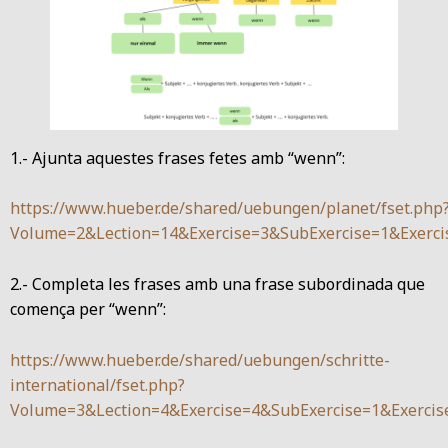
1.- Ajunta aquestes frases fetes amb “wenn”:
https://www.hueber.de/shared/uebungen/planet/fset.php
Volume=2&Lection=14&Exercise=3&SubExercise=1&Exerci
2.- Completa les frases amb una frase subordinada que
comença per “wenn”:
https://www.hueber.de/shared/uebungen/schritte-
international/fset.php?
Volume=3&Lection=4&Exercise=4&SubExercise=1&Exercis