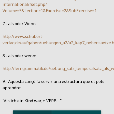
international/fset.php?
Volume=5&Lection=1&Exercise=2&SubExercise=1
7.- als oder Wenn:
http://www.schubert-
verlag.de/aufgaben/uebungen_a2/a2_kap7_nebensaetze.
8.- als oder wenn:
http://lerngrammatik.de/uebung_satz_temporalsatz_als_
9.- Aquesta cançó fa servir una estructura que et pots
aprendre:
“Als ich ein Kind war, + VERB….”