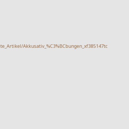
mte_Artikel/Akkusativ_%C3%BCbungen_xf385147tc