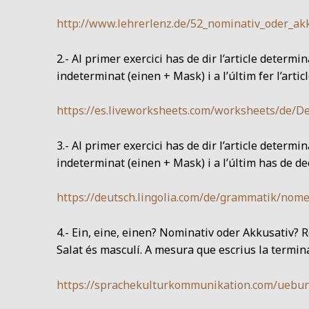
http://www.lehrerlenz.de/52_nominativ_oder_akk
2.- Al primer exercici has de dir l’article determi
indeterminat (einen + Mask) i a l’últim fer l’arti
https://es.liveworksheets.com/worksheets/de
3.- Al primer exercici has de dir l’article determi
indeterminat (einen + Mask) i a l’últim has de dec
https://deutsch.lingolia.com/de/grammatik/nom
4.- Ein, eine, einen? Nominativ oder Akkusativ? 
Salat és masculí. A mesura que escrius la terminaci
https://sprachekulturkommunikation.com/uebun