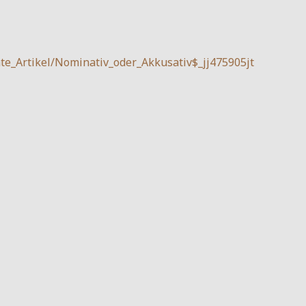
e_Artikel/Nominativ_oder_Akkusativ$_jj475905jt