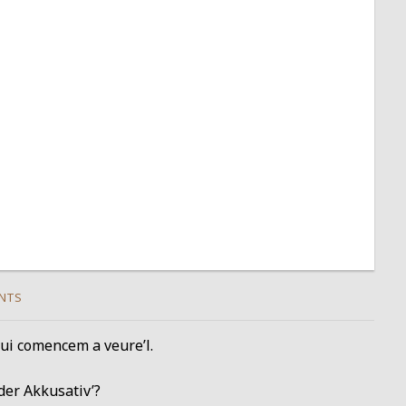
NTS
vui comencem a veure’l.
der Akkusativ’?