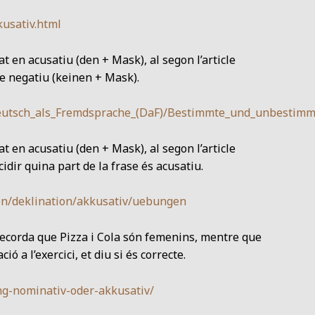
usativ.html
nat en acusatiu (den + Mask), al segon l’article
cle negatiu (keinen + Mask).
/Deutsch_als_Fremdsprache_(DaF)/Bestimmte_und_unbestim
nat en acusatiu (den + Mask), al segon l’article
idir quina part de la frase és acusatiu.
en/deklination/akkusativ/uebungen
Recorda que Pizza i Cola són femenins, mentre que
ó a l’exercici, et diu si és correcte.
g-nominativ-oder-akkusativ/