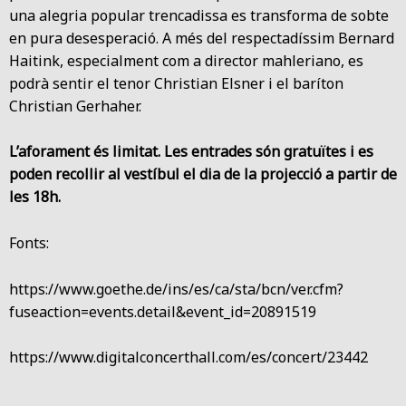
una alegria popular trencadissa es transforma de sobte
en pura desesperació. A més del respectadíssim Bernard
Haitink, especialment com a director mahleriano, es
podrà sentir el tenor Christian Elsner i el baríton
Christian Gerhaher.
L’aforament és limitat. Les entrades són gratuïtes i es
poden recollir al vestíbul el dia de la projecció a partir de
les 18h.
Fonts:
https://www.goethe.de/ins/es/ca/sta/bcn/ver.cfm?
fuseaction=events.detail&event_id=20891519
https://www.digitalconcerthall.com/es/concert/23442