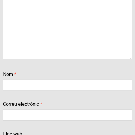
Nom
*
Correu electrònic
*
Lloc web