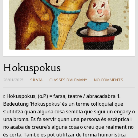
Hokuspokus
28/01/2025
SÍLVIA
CLASSES D'ALEMANY
NO COMMENTS
r. Hokuspokus, (o.P.) = farsa, teatre / abracadabra 1.
Bedeutung ‘Hokuspokus’ és un terme col·loquial que
s’utilitza quan alguna cosa sembla que sigui un engany o
una broma. Es fa servir quan una persona és escèptica i
no acaba de creure’s alguna cosa o creu que realment no
és certa. També es pot utilitzar de forma humorística.