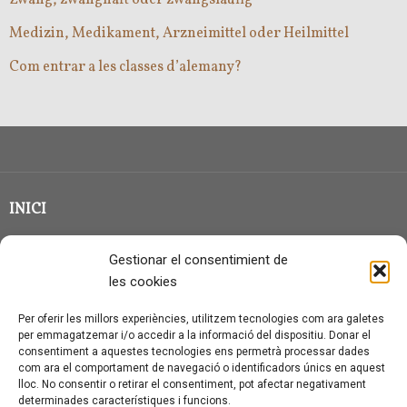
Medizin, Medikament, Arzneimittel oder Heilmittel
Com entrar a les classes d’alemany?
INICI
CLASSE EN GRUP
Gestionar el consentimient de
BLOG
les cookies
QUI SOC?
Per oferir les millors experiències, utilitzem tecnologies com ara galetes
per emmagatzemar i/o accedir a la informació del dispositiu. Donar el
CONTACTE
consentiment a aquestes tecnologies ens permetrà processar dades
com ara el comportament de navegació o identificadors únics en aquest
AVÍS LEGAL I PROTECCIÓ DE DADES
lloc. No consentir o retirar el consentiment, pot afectar negativament
determinades característiques i funcions.