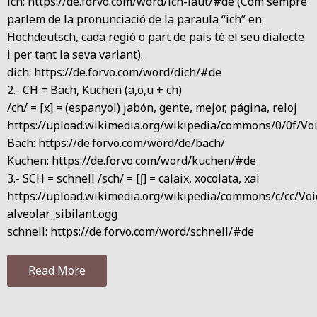
ich: https://de.forvo.com/word/ich-laut/#de (Com sempre
parlem de la pronunciació de la paraula “ich” en
Hochdeutsch, cada regió o part de país té el seu dialecte
i per tant la seva variant).
dich: https://de.forvo.com/word/dich/#de
2.- CH = Bach, Kuchen (a,o,u + ch)
/ch/ = [x] = (espanyol) jabón, gente, mejor, página, reloj
https://upload.wikimedia.org/wikipedia/commons/0/0f/Voic
Bach: https://de.forvo.com/word/de/bach/
Kuchen: https://de.forvo.com/word/kuchen/#de
3.- SCH = schnell /sch/ = [ʃ] = calaix, xocolata, xai
https://upload.wikimedia.org/wikipedia/commons/c/cc/Voi
alveolar_sibilant.ogg
schnell: https://de.forvo.com/word/schnell/#de
Read More