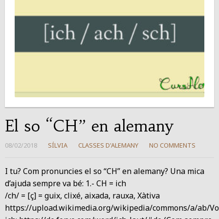
El so “CH” en alemany
08/02/2018
SÍLVIA
CLASSES D'ALEMANY
NO COMMENTS
I tu? Com pronuncies el so “CH” en alemany? Una mica
d’ajuda sempre va bé: 1.- CH = ich
/ch/ = [ç] = guix, clixé, aixada, rauxa, Xàtiva
https://upload.wikimedia.org/wikipedia/commons/a/ab/Voic