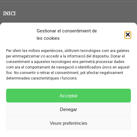
INICI
CLASSE EN GRUP
Gestionar el consentimient de
BLOG
les cookies
QUI SOC?
Per oferir les millors experiències, utilitzem tecnologies com ara galetes
per emmagatzemar i/o accedir a la informació del dispositiu. Donar el
CONTACTE
consentiment a aquestes tecnologies ens permetrà processar dades
com ara el comportament de navegació o identificadors únics en aquest
AVÍS LEGAL I PROTECCIÓ DE DADES
lloc. No consentir o retirar el consentiment, pot afectar negativament
determinades característiques i funcions.
POLÍTICA DE COOKIES (UE)
CONDICIONS PARTICULARS D’ÚS I CONTRACTACIÓ
Acceptar
POLÍTICA DE PRIVACITAT
Denegar
CONDICIONS GENERALS D’ÚS I CONTRACTACIÓ
Veure preferències
© CURSALEMANY 2026.
ILLUSTRIOUS
THEME BY
CPOTHEMES.