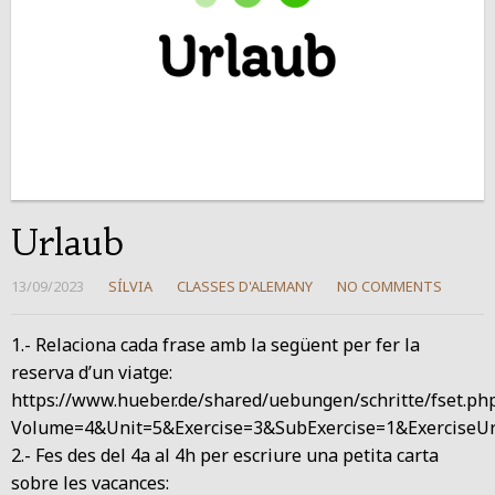
Urlaub
13/09/2023
SÍLVIA
CLASSES D'ALEMANY
NO COMMENTS
1.- Relaciona cada frase amb la següent per fer la
reserva d’un viatge:
https://www.hueber.de/shared/uebungen/schritte/fset.ph
Volume=4&Unit=5&Exercise=3&SubExercise=1&ExerciseUr
2.- Fes des del 4a al 4h per escriure una petita carta
sobre les vacances: