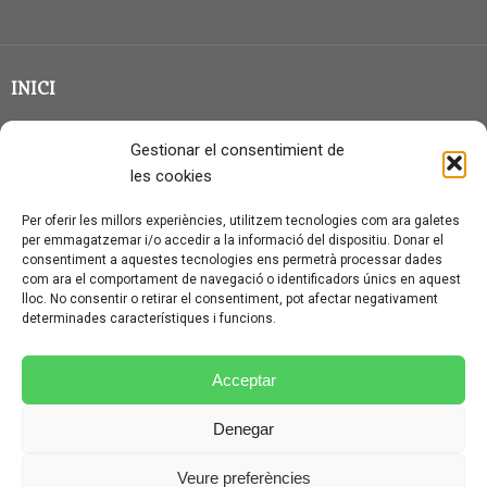
INICI
CLASSE EN GRUP
Gestionar el consentimient de
BLOG
les cookies
QUI SOC?
Per oferir les millors experiències, utilitzem tecnologies com ara galetes
per emmagatzemar i/o accedir a la informació del dispositiu. Donar el
CONTACTE
consentiment a aquestes tecnologies ens permetrà processar dades
com ara el comportament de navegació o identificadors únics en aquest
AVÍS LEGAL I PROTECCIÓ DE DADES
lloc. No consentir o retirar el consentiment, pot afectar negativament
determinades característiques i funcions.
POLÍTICA DE COOKIES (UE)
CONDICIONS PARTICULARS D’ÚS I CONTRACTACIÓ
Acceptar
POLÍTICA DE PRIVACITAT
Denegar
CONDICIONS GENERALS D’ÚS I CONTRACTACIÓ
Veure preferències