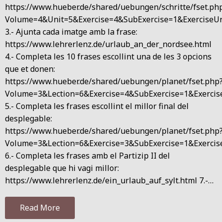
https://www.hueber.de/shared/uebungen/schritte/fset.ph
Volume=4&Unit=5&Exercise=4&SubExercise=1&ExerciseUr
3.- Ajunta cada imatge amb la frase:
https://www.lehrerlenz.de/urlaub_an_der_nordsee.html
4.- Completa les 10 frases escollint una de les 3 opcions
que et donen:
https://www.hueber.de/shared/uebungen/planet/fset.php
Volume=3&Lection=6&Exercise=4&SubExercise=1&Exercis
5.- Completa les frases escollint el millor final del
desplegable:
https://www.hueber.de/shared/uebungen/planet/fset.php
Volume=3&Lection=6&Exercise=3&SubExercise=1&Exercis
6.- Completa les frases amb el Partizip II del
desplegable que hi vagi millor:
https://www.lehrerlenz.de/ein_urlaub_auf_sylt.html 7.-…
Read More