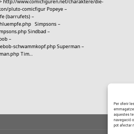
> http://www.comicfiguren.net/charaktere/die-
kon/pluto-comicfigur Popeye –
e (barrufets) –
schluempfe.php Simpsons –
impsons.php Sindbad –
bob –
ongebob-schwammkopf.php Superman –
erman.php Tim…
Per oferir l
emmagatzema
aquestes te
navegació o 
pot afectar