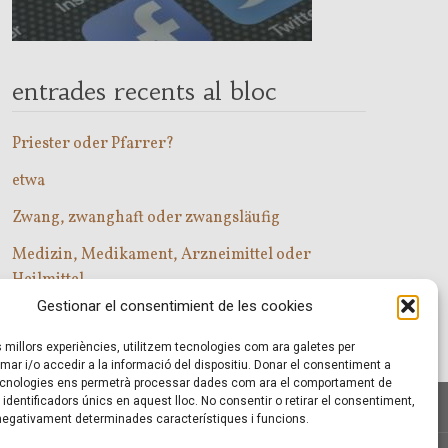
entrades recents al bloc
Priester oder Pfarrer?
etwa
Zwang, zwanghaft oder zwangsläufig
Medizin, Medikament, Arzneimittel oder
Heilmittel
Gestionar el consentimient de les cookies
Com entrar a les classes d’alemany?
es millors experiències, utilitzem tecnologies com ara galetes per
r i/o accedir a la informació del dispositiu. Donar el consentiment a
cnologies ens permetrà processar dades com ara el comportament de
identificadors únics en aquest lloc. No consentir o retirar el consentiment,
 negativament determinades característiques i funcions.