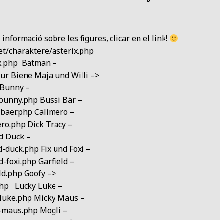
informació sobre les figures, clicar en el link!
et/charaktere/asterix.php
ix.php Batman –
ur Biene Maja und Willi –>
 Bunny –
bunny.php Bussi Bär –
-baer.php Calimero –
ro.php Dick Tracy –
d Duck –
-duck.php Fix und Foxi –
-foxi.php Garfield –
ld.php Goofy –>
php Lucky Luke –
-luke.php Micky Maus –
y-maus.php Mogli –