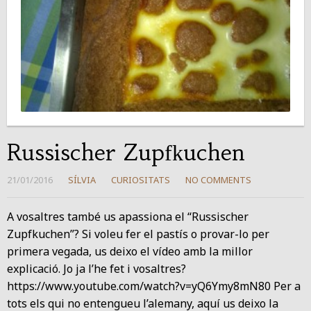
Russischer Zupfkuchen
21/01/2016
SÍLVIA
CURIOSITATS
NO COMMENTS
A vosaltres també us apassiona el “Russischer
Zupfkuchen”? Si voleu fer el pastís o provar-lo per
primera vegada, us deixo el vídeo amb la millor
explicació. Jo ja l’he fet i vosaltres?
https://www.youtube.com/watch?v=yQ6Ymy8mN80 Per a
tots els qui no entengueu l’alemany, aquí us deixo la