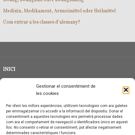
Medizin, Medikament, Arzneimittel oder Heilmittel
Com entrar a les classes d’alemany?
INICI
CLASSE EN GRUP
Gestionar el consentimient de
BLOG
les cookies
QUI SOC?
Per oferir les millors experiències, utilitzem tecnologies com ara galetes
per emmagatzemar i/o accedir a la informació del dispositiu. Donar el
CONTACTE
consentiment a aquestes tecnologies ens permetrà processar dades
com ara el comportament de navegació o identificadors únics en aquest
AVÍS LEGAL I PROTECCIÓ DE DADES
lloc. No consentir o retirar el consentiment, pot afectar negativament
determinades característiques i funcions.