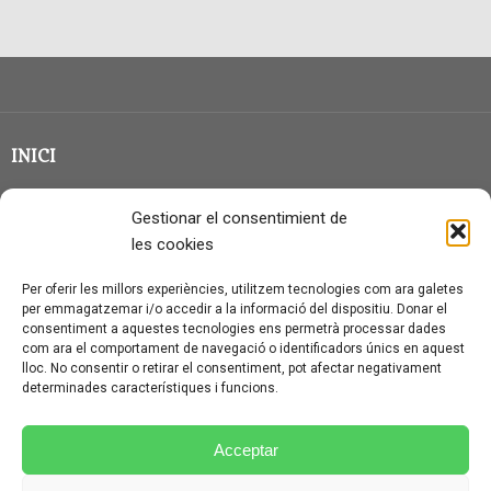
INICI
CLASSE EN GRUP
Gestionar el consentimient de
BLOG
les cookies
QUI SOC?
Per oferir les millors experiències, utilitzem tecnologies com ara galetes
per emmagatzemar i/o accedir a la informació del dispositiu. Donar el
CONTACTE
consentiment a aquestes tecnologies ens permetrà processar dades
com ara el comportament de navegació o identificadors únics en aquest
AVÍS LEGAL I PROTECCIÓ DE DADES
lloc. No consentir o retirar el consentiment, pot afectar negativament
determinades característiques i funcions.
POLÍTICA DE COOKIES (UE)
CONDICIONS PARTICULARS D’ÚS I CONTRACTACIÓ
Acceptar
POLÍTICA DE PRIVACITAT