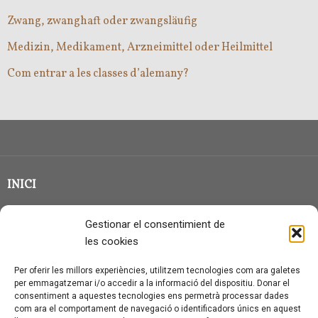
Zwang, zwanghaft oder zwangsläufig
Medizin, Medikament, Arzneimittel oder Heilmittel
Com entrar a les classes d’alemany?
INICI
CLASSE EN GRUP
Gestionar el consentimient de
BLOG
les cookies
QUI SOC?
Per oferir les millors experiències, utilitzem tecnologies com ara galetes
per emmagatzemar i/o accedir a la informació del dispositiu. Donar el
CONTACTE
consentiment a aquestes tecnologies ens permetrà processar dades
com ara el comportament de navegació o identificadors únics en aquest
AVÍS LEGAL I PROTECCIÓ DE DADES