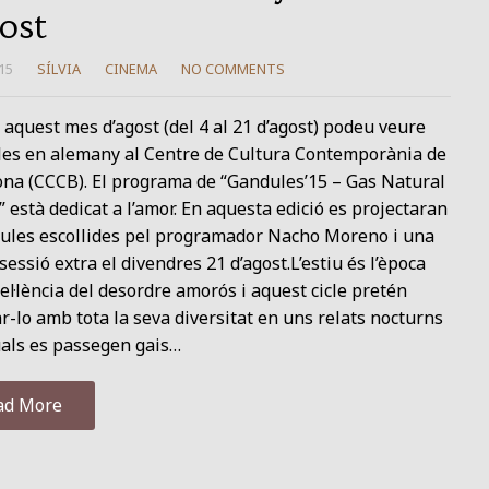
gost
15
SÍLVIA
CINEMA
NO COMMENTS
aquest mes d’agost (del 4 al 21 d’agost) podeu veure
ules en alemany al Centre de Cultura Contemporània de
ona (CCCB). El programa de “Gandules’15 – Gas Natural
 està dedicat a l’amor. En aquesta edició es projectaran
ícules escollides pel programador Nacho Moreno i una
sessió extra el divendres 21 d’agost.L’estiu és l’època
el·lència del desordre amorós i aquest cicle pretén
r-lo amb tota la seva diversitat en uns relats nocturns
uals es passegen gais…
ad More