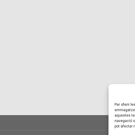
Per oferir l
emmagatzema
aquestes te
navegació o 
pot afectar