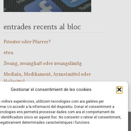
entrades recents al bloc
Priester oder Pfarrer?
etwa
Zwang, zwanghaft oder zwangsläufig
Medizin, Medikament, Arzneimittel oder
Heilmittel
Gestionar el consentimient de les cookies
Com entrar a les classes d’alemany?
es millors experiències, utilitzem tecnologies com ara galetes per
r i/o accedir a la informació del dispositiu. Donar el consentiment a
cnologies ens permetrà processar dades com ara el comportament de
identificadors únics en aquest lloc. No consentir o retirar el consentiment,
 negativament determinades característiques i funcions.