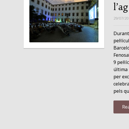
l’a
29/07/20
Durant 
pel·líc
Barcel
Fenosa”
9 pel·l
última 
per exc
celebra
pels q
Re