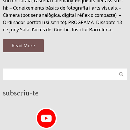
són en català, castellà i alemany. Requisits per assistir-
hi: – Coneixements bàsics de fotografia i arts visuals. –
Càmera (pot ser analògica, digital rèflex o compacta). –
Ordinador portàtil (si se’n té). PROGRAMA Dissabte 13
de juny Sala d’actes del Goethe-Institut Barcelona…
Read More
subscriu-te