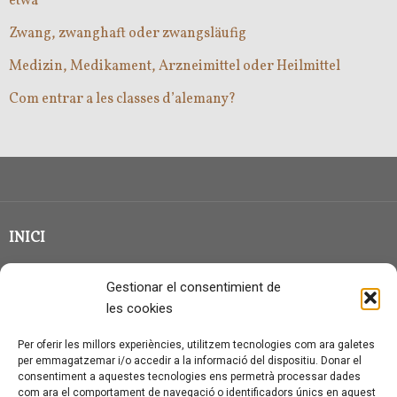
etwa
Zwang, zwanghaft oder zwangsläufig
Medizin, Medikament, Arzneimittel oder Heilmittel
Com entrar a les classes d’alemany?
INICI
CLASSE EN GRUP
Gestionar el consentimient de
BLOG
les cookies
QUI SOC?
Per oferir les millors experiències, utilitzem tecnologies com ara galetes
per emmagatzemar i/o accedir a la informació del dispositiu. Donar el
CONTACTE
consentiment a aquestes tecnologies ens permetrà processar dades
com ara el comportament de navegació o identificadors únics en aquest