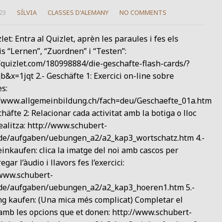
23
SÍLVIA
CLASSES D'ALEMANY
NO COMMENTS
zlet: Entra al Quizlet, aprèn les paraules i fes els
is “Lernen”, “Zuordnen” i “Testen”:
/quizlet.com/180998884/die-geschafte-flash-cards/?
&x=1jqt 2.- Geschäfte 1: Exercici on-line sobre
s:
//www.allgemeinbildung.ch/fach=deu/Geschaefte_01a.htm
chäfte 2: Relacionar cada activitat amb la botiga o lloc
ealitza: http://www.schubert-
.de/aufgaben/uebungen_a2/a2_kap3_wortschatz.htm 4.-
inkaufen: clica la imatge del noi amb cascos per
gar l’àudio i llavors fes l’exercici:
/www.schubert-
.de/aufgaben/uebungen_a2/a2_kap3_hoeren1.htm 5.-
ng kaufen: (Una mica més complicat) Completar el
amb les opcions que et donen: http://www.schubert-