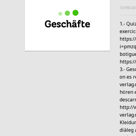
13/09/20
1.- Qui
exercic
https:/
i=pmzqb
botigue
https:
3.- Ges
on es r
verlag
hören e
descarre
http:/
verlag
Kleidu
diàleg 