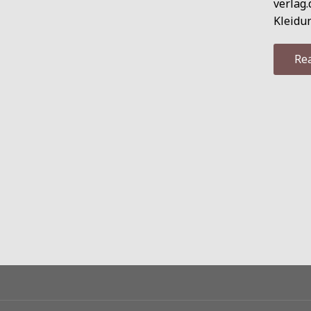
verlag
Kleidun
Re