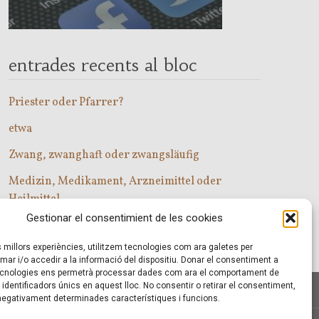
entrades recents al bloc
Priester oder Pfarrer?
etwa
Zwang, zwanghaft oder zwangsläufig
Medizin, Medikament, Arzneimittel oder
Heilmittel
Gestionar el consentimient de les cookies
Com entrar a les classes d’alemany?
es millors experiències, utilitzem tecnologies com ara galetes per
r i/o accedir a la informació del dispositiu. Donar el consentiment a
cnologies ens permetrà processar dades com ara el comportament de
identificadors únics en aquest lloc. No consentir o retirar el consentiment,
 negativament determinades característiques i funcions.