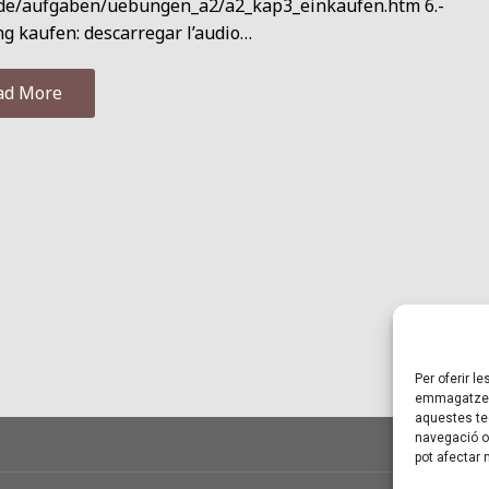
.de/aufgaben/uebungen_a2/a2_kap3_einkaufen.htm 6.-
g kaufen: descarregar l’audio…
ad More
Per oferir l
emmagatzema
aquestes te
navegació o 
pot afectar