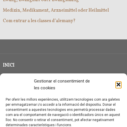
Medizin, Medikament, Arzneimittel oder Heilmittel
Com entrar a les classes d’alemany?
INICI
CLASSE EN GRUP
Gestionar el consentimient de
BLOG
les cookies
QUI SOC?
Per oferir les millors experiències, utilitzem tecnologies com ara galetes
per emmagatzemar i/o accedir a la informació del dispositiu. Donar el
CONTACTE
consentiment a aquestes tecnologies ens permetrà processar dades
com ara el comportament de navegació o identificadors únics en aquest
AVÍS LEGAL I PROTECCIÓ DE DADES
lloc. No consentir o retirar el consentiment, pot afectar negativament
determinades característiques i funcions.