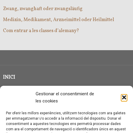
Zwang, zwanghaft oder zwangsläufig
Medizin, Medikament, Arzneimittel oder Heilmittel
Com entrar a les classes d’alemany?
INICI
CLASSE EN GRUP
Gestionar el consentimient de
BLOG
les cookies
QUI SOC?
Per oferir les millors experiències, utilitzem tecnologies com ara galetes
per emmagatzemar i/o accedir a la informació del dispositiu. Donar el
CONTACTE
consentiment a aquestes tecnologies ens permetrà processar dades
com ara el comportament de navegació o identificadors únics en aquest
AVÍS LEGAL I PROTECCIÓ DE DADES