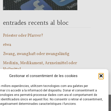
entrades recents al bloc
Priester oder Pfarrer?
etwa
Zwang, zwanghaft oder zwangsläufig
Medizin, Medikament, Arzneimittel oder
Heilmittel
Gestionar el consentimient de les cookies
Com entrar a les classes d’alemany?
es millors experiències, utilitzem tecnologies com ara galetes per
r i/o accedir a la informació del dispositiu. Donar el consentiment a
cnologies ens permetrà processar dades com ara el comportament de
identificadors únics en aquest lloc. No consentir o retirar el consentiment,
 negativament determinades característiques i funcions.