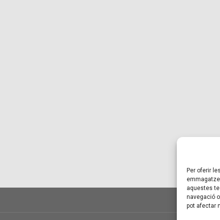
Per oferir l
emmagatzema
aquestes te
navegació o 
pot afectar