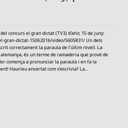
l concurs el gran dictat (TV3) d’ahir, 15 de juny:
/el-gran-dictat-15062016/video/5605831/ Un dels
it correctament la paraula de l’últim nivell. La
a alemanya, és un terme de ramaderia que prové de
dor comença a pronunciar la paraula i en fa la
ment! Hauríeu encertat com s’escrivia? La…