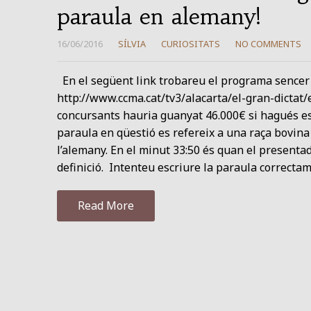
paraula en alemany!
16/06/2016
SÍLVIA
CURIOSITATS
NO COMMENTS
En el següent link trobareu el programa sencer de
http://www.ccma.cat/tv3/alacarta/el-gran-dictat
concursants hauria guanyat 46.000€ si hagués escr
paraula en qüestió es refereix a una raça bovin
l’alemany. En el minut 33:50 és quan el presenta
definició. Intenteu escriure la paraula correcta
Read More