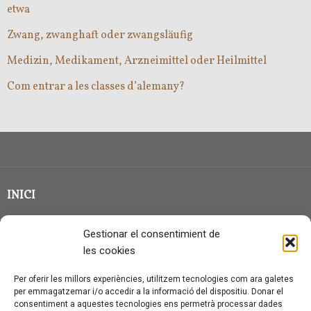
etwa
Zwang, zwanghaft oder zwangsläufig
Medizin, Medikament, Arzneimittel oder Heilmittel
Com entrar a les classes d’alemany?
INICI
CLASSE EN GRUP
Gestionar el consentimient de
BLOG
les cookies
QUI SOC?
Per oferir les millors experiències, utilitzem tecnologies com ara galetes
per emmagatzemar i/o accedir a la informació del dispositiu. Donar el
CONTACTE
consentiment a aquestes tecnologies ens permetrà processar dades