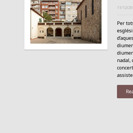
11/12/20
Per tot
esglési
d’aque
diumeng
diumeng
nadal, 
concert
assiste
Re