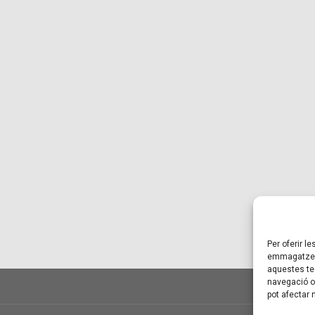
Per oferir l
emmagatzema
aquestes te
navegació o 
pot afectar