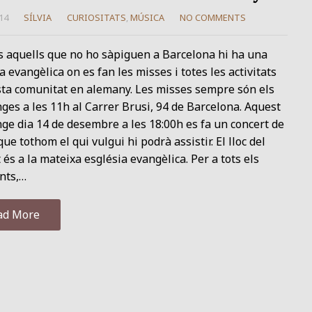
14
SÍLVIA
CURIOSITATS
,
MÚSICA
NO COMMENTS
s aquells que no ho sàpiguen a Barcelona hi ha una
a evangèlica on es fan les misses i totes les activitats
sta comunitat en alemany. Les misses sempre són els
es a les 11h al Carrer Brusi, 94 de Barcelona. Aquest
e dia 14 de desembre a les 18:00h es fa un concert de
que tothom el qui vulgui hi podrà assistir. El lloc del
 és a la mateixa església evangèlica. Per a tots els
nts,…
ad More