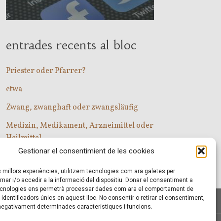
entrades recents al bloc
Priester oder Pfarrer?
etwa
Zwang, zwanghaft oder zwangsläufig
Medizin, Medikament, Arzneimittel oder
Heilmittel
Gestionar el consentimient de les cookies
Com entrar a les classes d’alemany?
es millors experiències, utilitzem tecnologies com ara galetes per
r i/o accedir a la informació del dispositiu. Donar el consentiment a
cnologies ens permetrà processar dades com ara el comportament de
identificadors únics en aquest lloc. No consentir o retirar el consentiment,
 negativament determinades característiques i funcions.