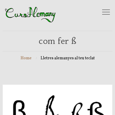
com fer ß
Home
Lletres alemanyes al teu teclat