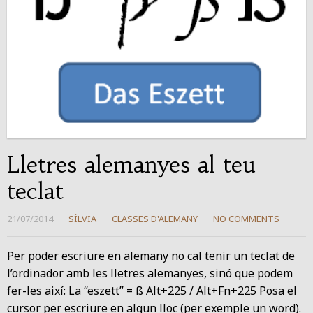
Lletres alemanyes al teu
teclat
21/07/2014
SÍLVIA
CLASSES D'ALEMANY
NO COMMENTS
Per poder escriure en alemany no cal tenir un teclat de
l’ordinador amb les lletres alemanyes, sinó que podem
fer-les així: La “eszett” = ß Alt+225 / Alt+Fn+225 Posa el
cursor per escriure en algun lloc (per exemple un word).