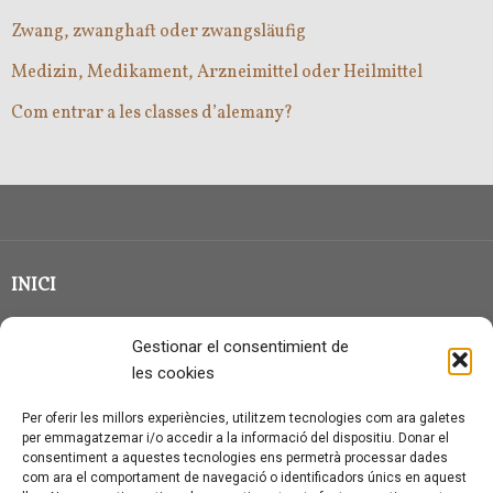
Zwang, zwanghaft oder zwangsläufig
Medizin, Medikament, Arzneimittel oder Heilmittel
Com entrar a les classes d’alemany?
INICI
CLASSE EN GRUP
Gestionar el consentimient de
BLOG
les cookies
QUI SOC?
Per oferir les millors experiències, utilitzem tecnologies com ara galetes
per emmagatzemar i/o accedir a la informació del dispositiu. Donar el
CONTACTE
consentiment a aquestes tecnologies ens permetrà processar dades
com ara el comportament de navegació o identificadors únics en aquest
AVÍS LEGAL I PROTECCIÓ DE DADES