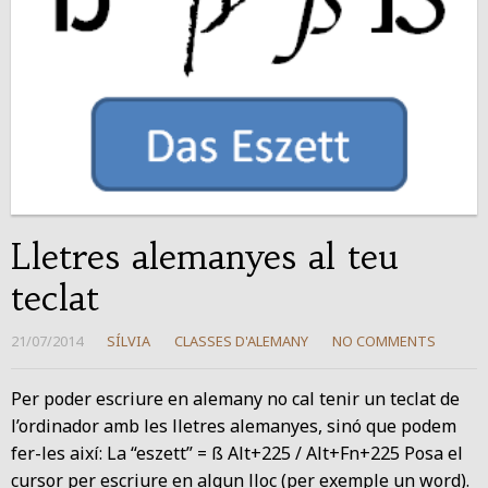
Lletres alemanyes al teu
teclat
21/07/2014
SÍLVIA
CLASSES D'ALEMANY
NO COMMENTS
Per poder escriure en alemany no cal tenir un teclat de
l’ordinador amb les lletres alemanyes, sinó que podem
fer-les així: La “eszett” = ß Alt+225 / Alt+Fn+225 Posa el
cursor per escriure en algun lloc (per exemple un word).