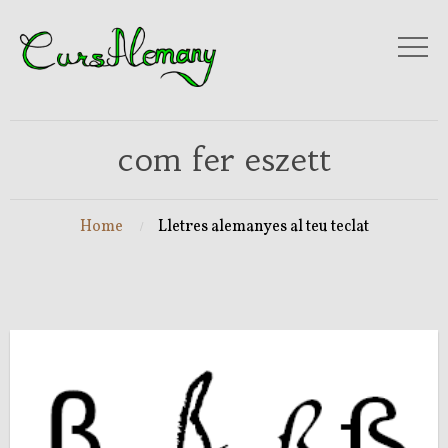
com fer eszett
Home
Lletres alemanyes al teu teclat