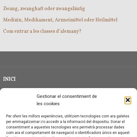
Zwang, zwanghaft oder zwangsläufig
Medizin, Medikament, Arzneimittel oder Heilmittel
Com entrar a les classes d’alemany?
INICI
CLASSE EN GRUP
Gestionar el consentimient de
BLOG
les cookies
QUI SOC?
Per oferir les millors experiències, utilitzem tecnologies com ara galetes
per emmagatzemar i/o accedir a la informació del dispositiu. Donar el
CONTACTE
consentiment a aquestes tecnologies ens permetrà processar dades
com ara el comportament de navegació o identificadors únics en aquest
AVÍS LEGAL I PROTECCIÓ DE DADES