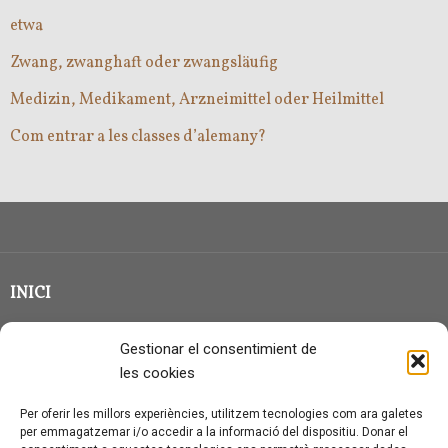
etwa
Zwang, zwanghaft oder zwangsläufig
Medizin, Medikament, Arzneimittel oder Heilmittel
Com entrar a les classes d’alemany?
INICI
CLASSE EN GRUP
Gestionar el consentimient de
BLOG
les cookies
QUI SOC?
Per oferir les millors experiències, utilitzem tecnologies com ara galetes
per emmagatzemar i/o accedir a la informació del dispositiu. Donar el
CONTACTE