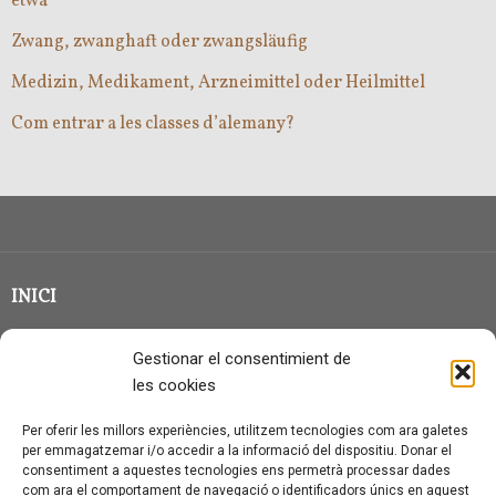
etwa
Zwang, zwanghaft oder zwangsläufig
Medizin, Medikament, Arzneimittel oder Heilmittel
Com entrar a les classes d’alemany?
INICI
CLASSE EN GRUP
Gestionar el consentimient de
BLOG
les cookies
QUI SOC?
Per oferir les millors experiències, utilitzem tecnologies com ara galetes
per emmagatzemar i/o accedir a la informació del dispositiu. Donar el
CONTACTE
consentiment a aquestes tecnologies ens permetrà processar dades
com ara el comportament de navegació o identificadors únics en aquest