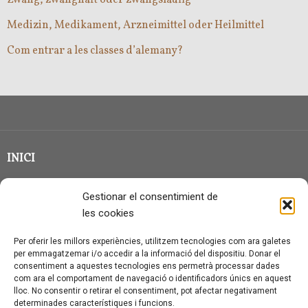
Medizin, Medikament, Arzneimittel oder Heilmittel
Com entrar a les classes d’alemany?
INICI
CLASSE EN GRUP
Gestionar el consentimient de
BLOG
les cookies
QUI SOC?
Per oferir les millors experiències, utilitzem tecnologies com ara galetes
per emmagatzemar i/o accedir a la informació del dispositiu. Donar el
CONTACTE
consentiment a aquestes tecnologies ens permetrà processar dades
com ara el comportament de navegació o identificadors únics en aquest
AVÍS LEGAL I PROTECCIÓ DE DADES
lloc. No consentir o retirar el consentiment, pot afectar negativament
determinades característiques i funcions.