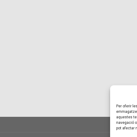
Per oferir l
emmagatzema
aquestes te
navegació o 
pot afectar