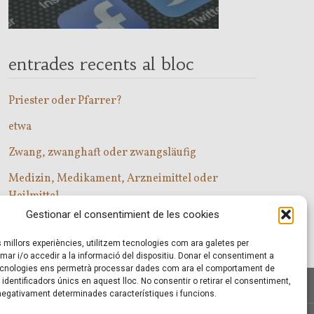
entrades recents al bloc
Priester oder Pfarrer?
etwa
Zwang, zwanghaft oder zwangsläufig
Medizin, Medikament, Arzneimittel oder
Heilmittel
Gestionar el consentimient de les cookies
Com entrar a les classes d’alemany?
es millors experiències, utilitzem tecnologies com ara galetes per
r i/o accedir a la informació del dispositiu. Donar el consentiment a
cnologies ens permetrà processar dades com ara el comportament de
identificadors únics en aquest lloc. No consentir o retirar el consentiment,
 negativament determinades característiques i funcions.