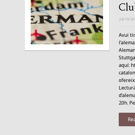
Clu
24/10/20
Avui ti
l’alema
Alemany
Stuttga
aquí: 
catalon
ofereix
Lectura
d’alema
20h. P
Re