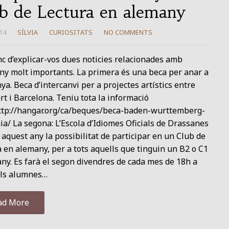
b de Lectura en alemany
14
SÍLVIA
CURIOSITATS
NO COMMENTS
nc d’explicar-vos dues noticies relacionades amb
ny molt importants. La primera és una beca per anar a
a. Beca d’intercanvi per a projectes artístics entre
rt i Barcelona. Teniu tota la informació
http://hangar.org/ca/beques/beca-baden-wurttemberg-
ia/ La segona: L’Escola d’Idiomes Oficials de Drassanes
 aquest any la possibilitat de participar en un Club de
 en alemany, per a tots aquells que tinguin un B2 o C1
ny. Es farà el segon divendres de cada mes de 18h a
els alumnes…
ad More