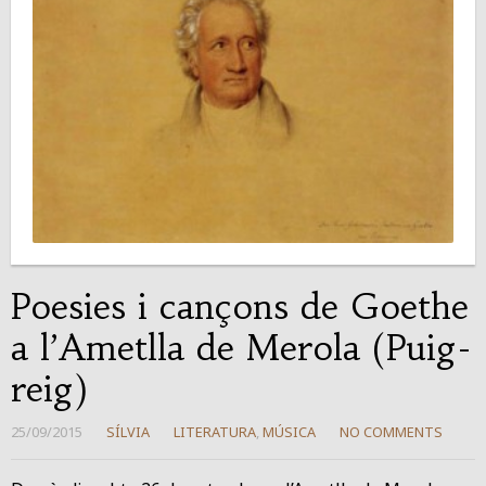
Poesies i cançons de Goethe
a l’Ametlla de Merola (Puig-
reig)
25/09/2015
SÍLVIA
LITERATURA
,
MÚSICA
NO COMMENTS