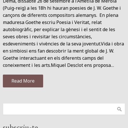
Demà, dissabte 26 de setembre a l’Ametlla de Merola
(Puig-reig) a les 18h hi hauran poesies de J. W. Goethe i
cançons de diferents compositors alemanys. En plena
maduresa Goethe escriu Poesia i Veritat, relat
autobiogràfic, per explicar la gènesi i el sentit de les
seves obres i revisitar les circumstàncies,
esdeveniments i vivències de la seva joventut.Vida i obra
en simbiosi ens fan descobrir la ment global de J. W.
Goethe interactuant en els diferents camps del
coneixement i les arts.Miquel Desclot ens proposa…
Read More
subscriu-te