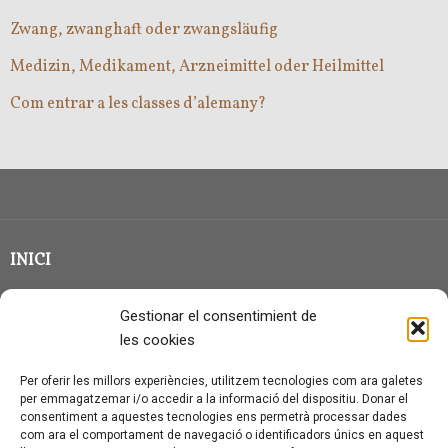
Zwang, zwanghaft oder zwangsläufig
Medizin, Medikament, Arzneimittel oder Heilmittel
Com entrar a les classes d’alemany?
INICI
CLASSE EN GRUP
Gestionar el consentimient de
BLOG
les cookies
QUI SOC?
Per oferir les millors experiències, utilitzem tecnologies com ara galetes
per emmagatzemar i/o accedir a la informació del dispositiu. Donar el
CONTACTE
consentiment a aquestes tecnologies ens permetrà processar dades
com ara el comportament de navegació o identificadors únics en aquest
AVÍS LEGAL I PROTECCIÓ DE DADES