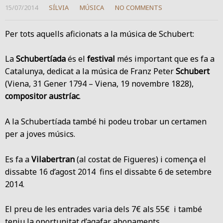
15/07/2014
SÍLVIA
MÚSICA
NO COMMENTS
Per tots aquells aficionats a la música de Schubert:
La
Schubertíada
és el
festival
més important que es fa a
Catalunya, dedicat a la música de Franz Peter
Schubert
(Viena, 31 Gener 1794 – Viena, 19 novembre 1828),
compositor austríac
.
A la Schubertíada també hi podeu trobar un certamen
per a joves músics.
Es fa a
Vilabertran
(al costat de Figueres) i comença el
dissabte 16 d’agost 2014 fins el dissabte 6 de setembre
2014.
El preu de les entrades varia dels 7€ als 55€ i també
teniu la oportunitat d’agafar abonaments.