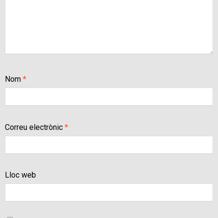
Nom
*
Correu electrònic
*
Lloc web