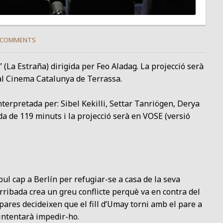
 COMMENTS
” (La Estraña) dirigida per Feo Aladag. La projecció serà
 al Cinema Catalunya de Terrassa.
terpretada per: Sibel Kekilli, Settar Tanriögen, Derya
da de 119 minuts i la projecció serà en VOSE (versió
bul cap a Berlín per refugiar-se a casa de la seva
’arribada crea un greu conflicte perquè va en contra del
pares decideixen que el fill d’Umay torni amb el pare a
intentarà impedir-ho.