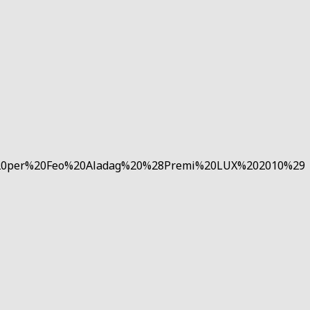
a%20per%20Feo%20Aladag%20%28Premi%20LUX%202010%29