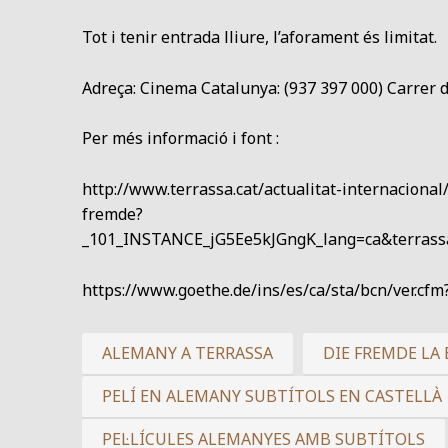
Tot i tenir entrada lliure, l’aforament és limitat.
Adreça: Cinema Catalunya: (937 397 000) Carrer d
Per més informació i font :
http://www.terrassa.cat/actualitat-internaciona
fremde?
_101_INSTANCE_jG5Ee5kJGngK_lang=ca&terra
https://www.goethe.de/ins/es/ca/sta/bcn/ver.cf
ALEMANY A TERRASSA
DIE FREMDE LA
PELÍ EN ALEMANY SUBTÍTOLS EN CASTELLÀ
PEL·LÍCULES ALEMANYES AMB SUBTÍTOLS