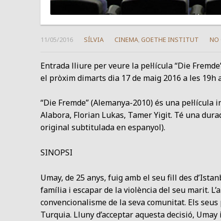
11/05/2016
SÍLVIA
CINEMA
,
GOETHE INSTITUT
NO
Entrada lliure per veure la pel·lícula “Die Fremde
el pròxim dimarts dia 17 de maig 2016 a les 19h
“Die Fremde” (Alemanya-2010) és una pel·lícula in
Alabora, Florian Lukas, Tamer Yigit. Té una dura
original subtitulada en espanyol).
SINOPSI
Umay, de 25 anys, fuig amb el seu fill des d’Istan
família i escapar de la violència del seu marit. L
convencionalisme de la seva comunitat. Els seus 
Turquia. Lluny d’acceptar aquesta decisió, Umay 