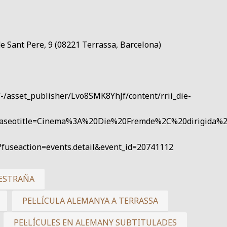
e Sant Pere, 9 (08221 Terrassa, Barcelona)
l/-/asset_publisher/Lvo8SMK8YhJf/content/rrii_die-
ssaseotitle=Cinema%3A%20Die%20Fremde%2C%20dirigid
m?fuseaction=events.detail&event_id=20741112
 ESTRAÑA
PEL·LÍCULA ALEMANYA A TERRASSA
PEL·LÍCULES EN ALEMANY SUBTITULADES