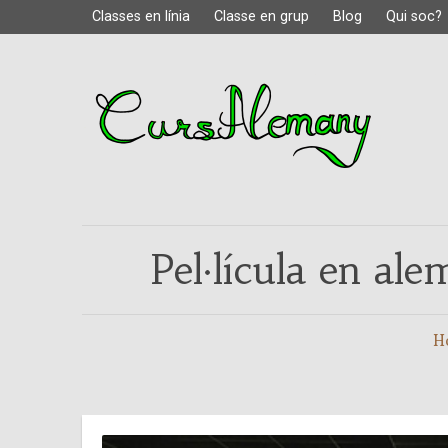
Classes en línia
Classe en grup
Blog
Qui soc?
Pel·lícula en al
H