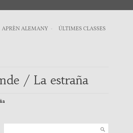
APRÈN ALEMANY
ÚLTIMES CLASSES
emde / La estraña
aña