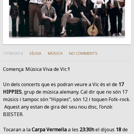
17/09/2014
SÍLVIA
MÚSICA
NO COMMENTS
Comença: Música Viva de Vic !!
Un dels concerts que es podran veure a Vic és el de
17
HIPPIES
, grup de música alemany. Cal dir que no són 17
músics i tampoc són “Hippies”, són 12 i toquen Folk-rock.
Aquest any estan de gira del seu nou disc, l’onzè:
BIESTER.
Tocaran a la
Carpa Vermella
a les
23:30h
el dijous
18
de