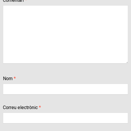
Comentari
*
Nom
*
Correu electrònic
*