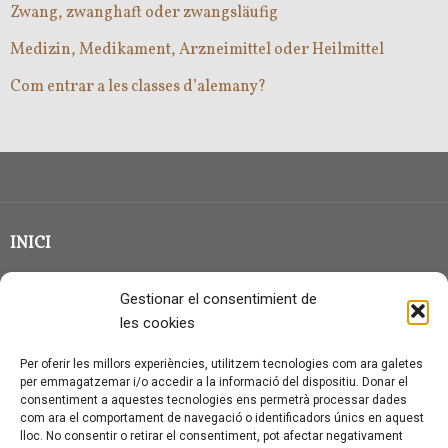
Zwang, zwanghaft oder zwangsläufig
Medizin, Medikament, Arzneimittel oder Heilmittel
Com entrar a les classes d’alemany?
INICI
CLASSE EN GRUP
Gestionar el consentimient de
BLOG
les cookies
QUI SOC?
Per oferir les millors experiències, utilitzem tecnologies com ara galetes
per emmagatzemar i/o accedir a la informació del dispositiu. Donar el
CONTACTE
consentiment a aquestes tecnologies ens permetrà processar dades
com ara el comportament de navegació o identificadors únics en aquest
AVÍS LEGAL I PROTECCIÓ DE DADES
lloc. No consentir o retirar el consentiment, pot afectar negativament