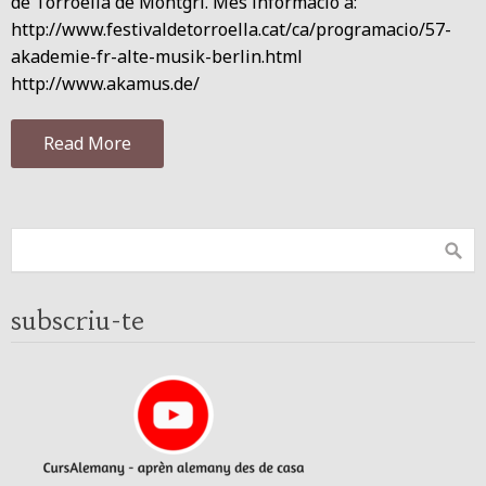
de Torroella de Montgrí. Més informació a:
http://www.festivaldetorroella.cat/ca/programacio/57-
akademie-fr-alte-musik-berlin.html
http://www.akamus.de/
Read More
subscriu-te