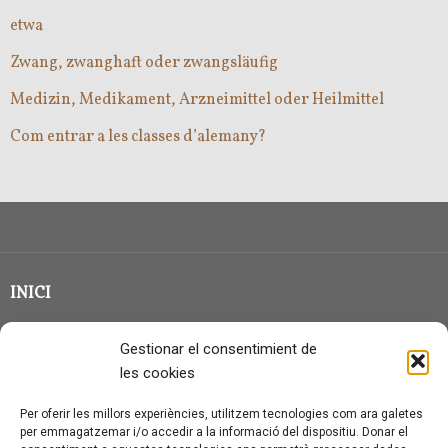
etwa
Zwang, zwanghaft oder zwangsläufig
Medizin, Medikament, Arzneimittel oder Heilmittel
Com entrar a les classes d’alemany?
INICI
CLASSE EN GRUP
Gestionar el consentimient de
BLOG
les cookies
QUI SOC?
Per oferir les millors experiències, utilitzem tecnologies com ara galetes
per emmagatzemar i/o accedir a la informació del dispositiu. Donar el
CONTACTE