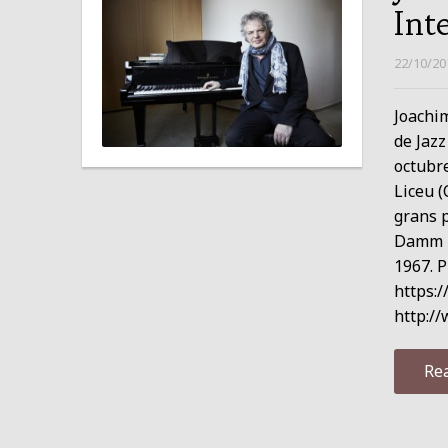
Int
22/10/20
Joachim
de Jazz
octubre
Liceu (
grans p
Damm Fe
1967. P
https:
http:/
Re