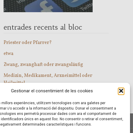
entrades recents al bloc
Priester oder Pfarrer?
etwa
Zwang, zwanghaft oder zwangsläufig
Medizin, Medikament, Arzneimittel oder
Heilmittel
Gestionar el consentimient de les cookies
Com entrar a les classes d’alemany?
es millors experiències, utilitzem tecnologies com ara galetes per
r i/o accedir a la informació del dispositiu. Donar el consentiment a
cnologies ens permetrà processar dades com ara el comportament de
identificadors únics en aquest lloc. No consentir o retirar el consentiment,
 negativament determinades característiques i funcions.