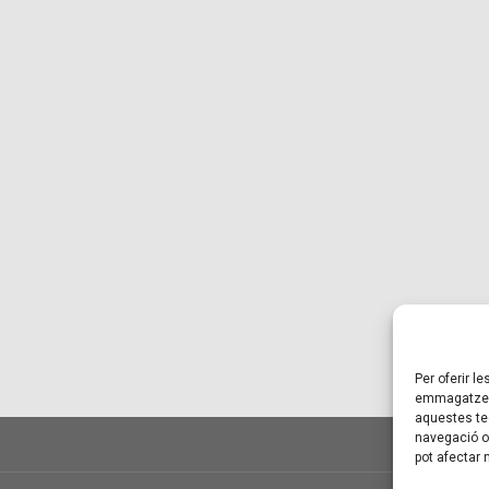
Per oferir l
emmagatzema
aquestes te
navegació o 
pot afectar