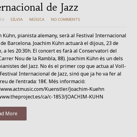
ernacional de Jazz
14
SÍLVIA
MÚSICA
NO COMMENTS
 Kühn, pianista alemany, serà al Festival Internacional
 de Barcelona. Joachim Kühn actuarà el dijous, 23 de
, a les 20:30h. El concert es farà al Conservatori del
Carrer Nou de la Rambla, 88). Joachim Kühn és un dels
ianistes del Jazz. No és el primer cop que actua al Voll-
stival Internacional de Jazz, sinó que ja ho va fer al
reu de l’entrada: 18€. Més informació:
//www.actmusic.com/Kuenstler/Joachim-Kuehn
/www.theproject.es/ca/c-1853/JOACHIM-KUHN
ad More