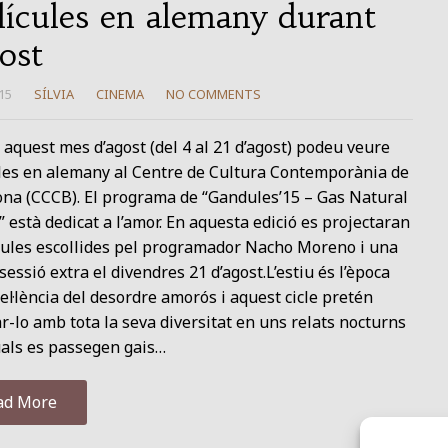
·lícules en alemany durant
gost
15
SÍLVIA
CINEMA
NO COMMENTS
aquest mes d’agost (del 4 al 21 d’agost) podeu veure
ules en alemany al Centre de Cultura Contemporània de
ona (CCCB). El programa de “Gandules’15 – Gas Natural
 està dedicat a l’amor. En aquesta edició es projectaran
ícules escollides pel programador Nacho Moreno i una
sessió extra el divendres 21 d’agost.L’estiu és l’època
el·lència del desordre amorós i aquest cicle pretén
r-lo amb tota la seva diversitat en uns relats nocturns
uals es passegen gais…
ad More