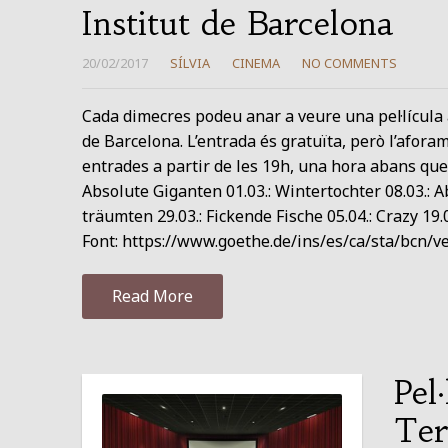
Institut de Barcelona
20/02/2017
SÍLVIA
CINEMA
NO COMMENTS
Cada dimecres podeu anar a veure una pel·lícula
de Barcelona. L’entrada és gratuïta, però l’afora
entrades a partir de les 19h, una hora abans que c
Absolute Giganten 01.03.: Wintertochter 08.03.: Ab
träumten 29.03.: Fickende Fische 05.04.: Crazy 19.
Font: https://www.goethe.de/ins/es/ca/sta/bcn/
Read More
Pel
Ter