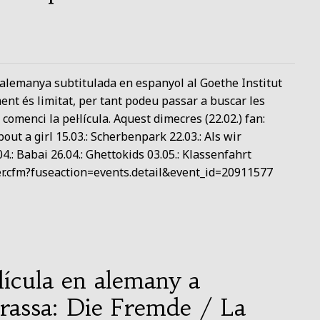
 alemanya subtitulada en espanyol al Goethe Institut
ment és limitat, per tant podeu passar a buscar les
omenci la pel·lícula. Aquest dimecres (22.02.) fan:
out a girl 15.03.: Scherbenpark 22.03.: Als wir
04.: Babai 26.04.: Ghettokids 03.05.: Klassenfahrt
ver.cfm?fuseaction=events.detail&event_id=20911577
·lícula en alemany a
rassa: Die Fremde / La