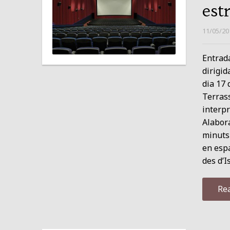
est
11/05/20
Entrada
dirigid
dia 17 
Terrass
interpr
Alabora
minuts 
en espa
des d’
Re