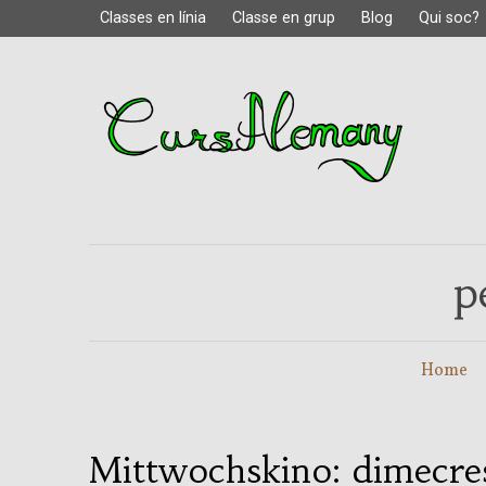
Classes en línia
Classe en grup
Blog
Qui soc?
p
Home
Mittwochskino: dimecres