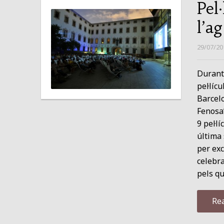
Pel
l’a
29/07/20
Durant 
pel·líc
Barcel
Fenosa”
9 pel·l
última 
per exc
celebra
pels q
Re