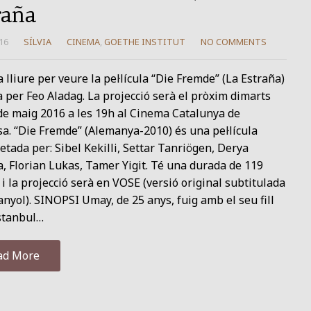
raña
16
SÍLVIA
CINEMA
,
GOETHE INSTITUT
NO COMMENTS
 lliure per veure la pel·lícula “Die Fremde” (La Estraña)
a per Feo Aladag. La projecció serà el pròxim dimarts
de maig 2016 a les 19h al Cinema Catalunya de
a. “Die Fremde” (Alemanya-2010) és una pel·lícula
etada per: Sibel Kekilli, Settar Tanriögen, Derya
, Florian Lukas, Tamer Yigit. Té una durada de 119
i la projecció serà en VOSE (versió original subtitulada
nyol). SINOPSI Umay, de 25 anys, fuig amb el seu fill
Istanbul…
ad More