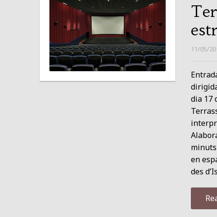
Ter
est
11/05/20
Entrada
dirigid
dia 17 
Terrass
interpr
Alabora
minuts 
en espa
des d’
Re