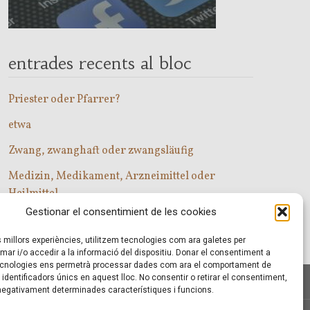
entrades recents al bloc
Priester oder Pfarrer?
etwa
Zwang, zwanghaft oder zwangsläufig
Medizin, Medikament, Arzneimittel oder
Heilmittel
Gestionar el consentimient de les cookies
Com entrar a les classes d’alemany?
es millors experiències, utilitzem tecnologies com ara galetes per
r i/o accedir a la informació del dispositiu. Donar el consentiment a
cnologies ens permetrà processar dades com ara el comportament de
identificadors únics en aquest lloc. No consentir o retirar el consentiment,
 negativament determinades característiques i funcions.