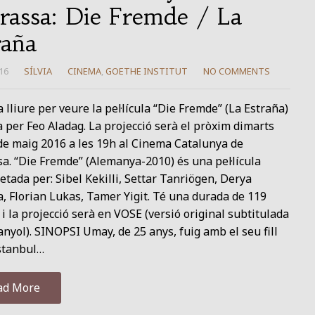
rassa: Die Fremde / La
raña
16
SÍLVIA
CINEMA
,
GOETHE INSTITUT
NO COMMENTS
 lliure per veure la pel·lícula “Die Fremde” (La Estraña)
a per Feo Aladag. La projecció serà el pròxim dimarts
de maig 2016 a les 19h al Cinema Catalunya de
a. “Die Fremde” (Alemanya-2010) és una pel·lícula
etada per: Sibel Kekilli, Settar Tanriögen, Derya
, Florian Lukas, Tamer Yigit. Té una durada de 119
i la projecció serà en VOSE (versió original subtitulada
nyol). SINOPSI Umay, de 25 anys, fuig amb el seu fill
Istanbul…
ad More