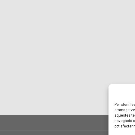
Per oferir l
emmagatzema
aquestes te
navegació o 
pot afectar