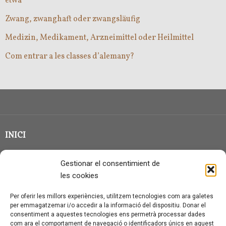
etwa
Zwang, zwanghaft oder zwangsläufig
Medizin, Medikament, Arzneimittel oder Heilmittel
Com entrar a les classes d’alemany?
INICI
CLASSE EN GRUP
Gestionar el consentimient de
BLOG
les cookies
QUI SOC?
Per oferir les millors experiències, utilitzem tecnologies com ara galetes
per emmagatzemar i/o accedir a la informació del dispositiu. Donar el
CONTACTE
consentiment a aquestes tecnologies ens permetrà processar dades
com ara el comportament de navegació o identificadors únics en aquest