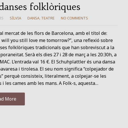
 danses folklòriques
15
SÍLVIA
DANSA
,
TEATRE
NO COMMENTS
al mercat de les flors de Barcelona, amb el títol de:
, will you still love me tomorrow?”, una reflexió sobre
ses folklòriques tradicionals que han sobreviscut a la
oraneïtat. Serà els dies 27 i 28 de març a les 20:30h, a
 MAC. L’entrada val 16 €. El Schuhplattler és una dansa
bavaresa i tirolesa. El seu nom significa “colpejador de
” perquè consisteix, literalment, a colpejar-se les
 i les cames amb les mans. A Folk-s, aquesta…
ad More