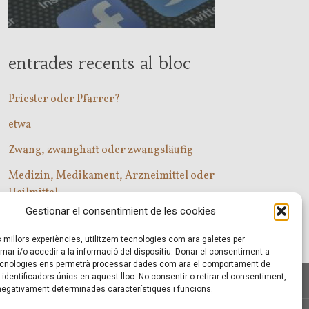
entrades recents al bloc
Priester oder Pfarrer?
etwa
Zwang, zwanghaft oder zwangsläufig
Medizin, Medikament, Arzneimittel oder
Heilmittel
Gestionar el consentimient de les cookies
Com entrar a les classes d’alemany?
es millors experiències, utilitzem tecnologies com ara galetes per
r i/o accedir a la informació del dispositiu. Donar el consentiment a
cnologies ens permetrà processar dades com ara el comportament de
identificadors únics en aquest lloc. No consentir o retirar el consentiment,
 negativament determinades característiques i funcions.