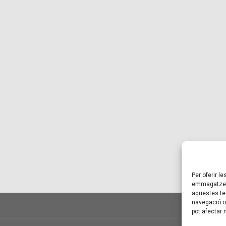
Per oferir l
emmagatzema
aquestes te
navegació o 
pot afectar