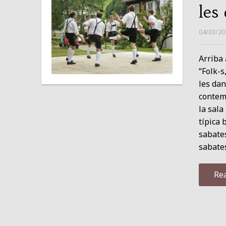
les
04/03/20
Arriba 
“Folk-s
les dan
contemp
la sala
típica 
sabates
sabates
Re