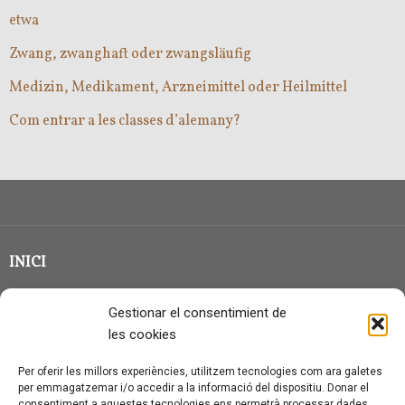
etwa
Zwang, zwanghaft oder zwangsläufig
Medizin, Medikament, Arzneimittel oder Heilmittel
Com entrar a les classes d’alemany?
INICI
CLASSE EN GRUP
Gestionar el consentimient de
BLOG
les cookies
QUI SOC?
Per oferir les millors experiències, utilitzem tecnologies com ara galetes
per emmagatzemar i/o accedir a la informació del dispositiu. Donar el
CONTACTE
consentiment a aquestes tecnologies ens permetrà processar dades