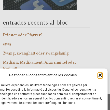
entrades recents al bloc
Priester oder Pfarrer?
etwa
Zwang, zwanghaft oder zwangsläufig
Medizin, Medikament, Arzneimittel oder
Heilmittel
Gestionar el consentimient de les cookies
Com entrar a les classes d’alemany?
es millors experiències, utilitzem tecnologies com ara galetes per
r i/o accedir a la informació del dispositiu. Donar el consentiment a
cnologies ens permetrà processar dades com ara el comportament de
identificadors únics en aquest lloc. No consentir o retirar el consentiment,
 negativament determinades característiques i funcions.