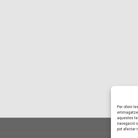
Per oferir l
emmagatzema
aquestes te
navegació o 
pot afectar