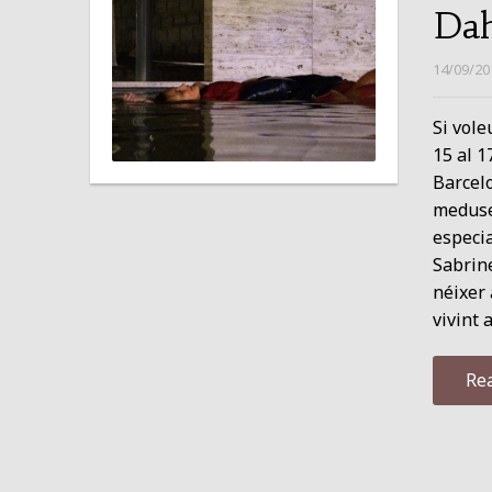
Dah
14/09/20
Si vole
15 al 1
Barcelo
meduses
especia
Sabrine
néixer 
vivint 
Re