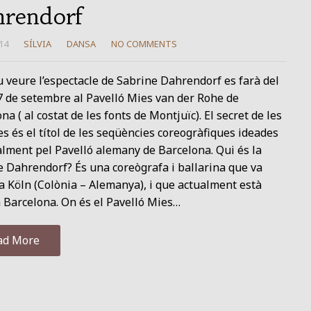
rendorf
14
SÍLVIA
DANSA
NO COMMENTS
u veure l’espectacle de Sabrine Dahrendorf es farà del
7 de setembre al Pavelló Mies van der Rohe de
na ( al costat de les fonts de Montjuïc). El secret de les
 és el títol de les seqüències coreogràfiques ideades
lment pel Pavelló alemany de Barcelona. Qui és la
 Dahrendorf? És una coreògrafa i ballarina que va
a Köln (Colònia – Alemanya), i que actualment està
a Barcelona. On és el Pavelló Mies…
ad More