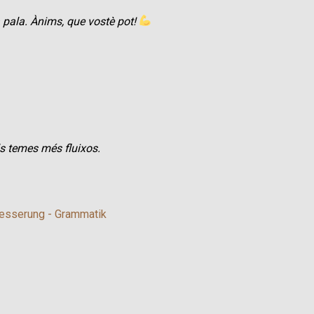
a pala. Ànims, que vostè pot!
s temes més fluixos.
esserung - Grammatik