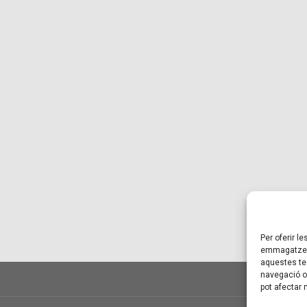
Per oferir l
emmagatzema
aquestes te
navegació o 
pot afectar