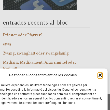
entrades recents al bloc
Priester oder Pfarrer?
etwa
Zwang, zwanghaft oder zwangsläufig
Medizin, Medikament, Arzneimittel oder
Heilmittel
Gestionar el consentimient de les cookies
Com entrar a les classes d’alemany?
es millors experiències, utilitzem tecnologies com ara galetes per
r i/o accedir a la informació del dispositiu. Donar el consentiment a
cnologies ens permetrà processar dades com ara el comportament de
identificadors únics en aquest lloc. No consentir o retirar el consentiment,
 negativament determinades característiques i funcions.