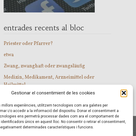
entrades recents al bloc
Priester oder Pfarrer?
etwa
Zwang, zwanghaft oder zwangsläufig
Medizin, Medikament, Arzneimittel oder
Heilmittel
Gestionar el consentimient de les cookies
Com entrar a les classes d’alemany?
es millors experiències, utilitzem tecnologies com ara galetes per
r i/o accedir a la informació del dispositiu. Donar el consentiment a
cnologies ens permetrà processar dades com ara el comportament de
identificadors únics en aquest lloc. No consentir o retirar el consentiment,
 negativament determinades característiques i funcions.