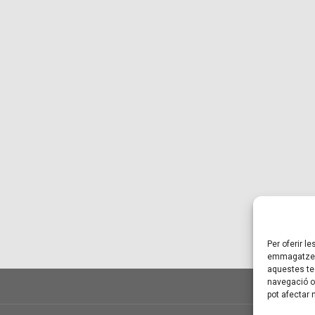
Per oferir l
emmagatzema
aquestes te
navegació o 
pot afectar