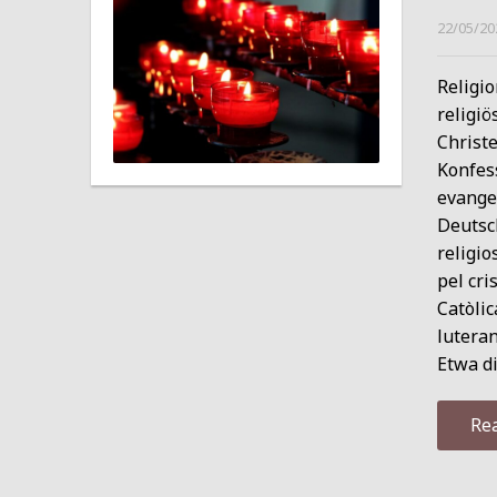
22/05/20
Religio
religiö
Christ
Konfess
evangel
Deutsc
religio
pel cri
Catòli
luteran
Etwa d
Re