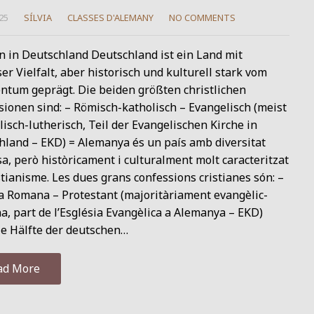
25
SÍLVIA
CLASSES D'ALEMANY
NO COMMENTS
n in Deutschland Deutschland ist ein Land mit
ser Vielfalt, aber historisch und kulturell stark vom
entum geprägt. Die beiden größten christlichen
ionen sind: – Römisch-katholisch – Evangelisch (meist
isch-lutherisch, Teil der Evangelischen Kirche in
hland – EKD) = Alemanya és un país amb diversitat
sa, però històricament i culturalment molt caracteritzat
stianisme. Les dues grans confessions cristianes són: –
ca Romana – Protestant (majoritàriament evangèlic-
a, part de l’Església Evangèlica a Alemanya – EKD)
ie Hälfte der deutschen…
ad More