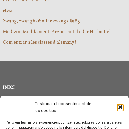
Priester oder Pfarrer?
etwa
Zwang, zwanghaft oder zwangsläufig
Medizin, Medikament, Arzneimittel oder Heilmittel
Com entrar a les classes d’alemany?
INICI
CLASSE EN GRUP
Gestionar el consentimient de
BLOG
les cookies
QUI SOC?
Per oferir les millors experiències, utilitzem tecnologies com ara galetes
per emmagatzemar i/o accedir a la informació del dispositiu. Donar el