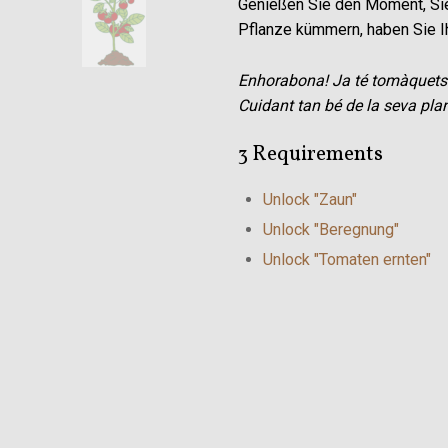
Genießen Sie den Moment, Sie
Pflanze kümmern, haben Sie Ihr
Enhorabona! Ja té tomàquets 
Cuidant tan bé de la seva plant
3 Requirements
Unlock "Zaun"
Unlock "Beregnung"
Unlock "Tomaten ernten"