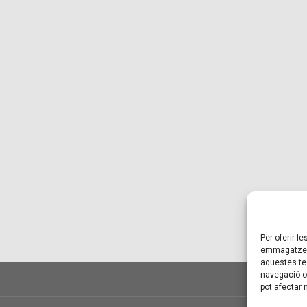
Per oferir l
emmagatzema
aquestes te
navegació o 
pot afectar