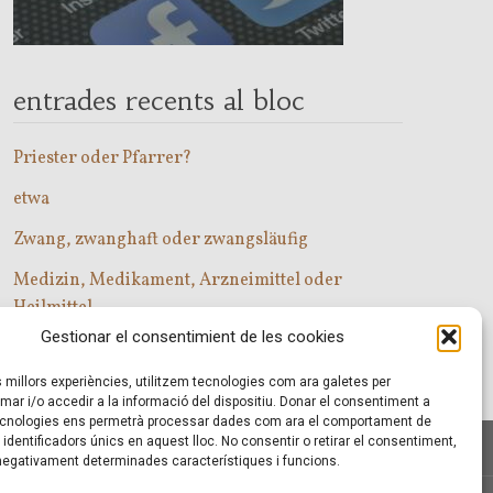
entrades recents al bloc
Priester oder Pfarrer?
etwa
Zwang, zwanghaft oder zwangsläufig
Medizin, Medikament, Arzneimittel oder
Heilmittel
Gestionar el consentimient de les cookies
Com entrar a les classes d’alemany?
es millors experiències, utilitzem tecnologies com ara galetes per
r i/o accedir a la informació del dispositiu. Donar el consentiment a
cnologies ens permetrà processar dades com ara el comportament de
identificadors únics en aquest lloc. No consentir o retirar el consentiment,
 negativament determinades característiques i funcions.