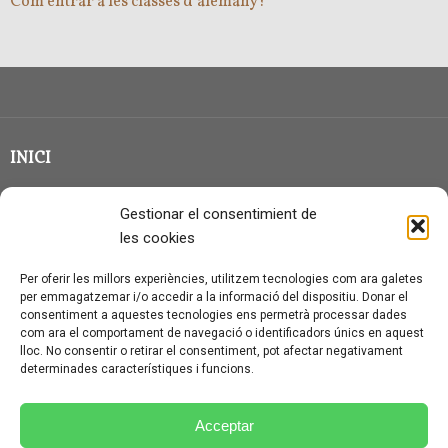
Com entrar a les classes d’alemany?
INICI
CLASSE EN GRUP
Gestionar el consentimient de
BLOG
les cookies
QUI SOC?
Per oferir les millors experiències, utilitzem tecnologies com ara galetes
per emmagatzemar i/o accedir a la informació del dispositiu. Donar el
CONTACTE
consentiment a aquestes tecnologies ens permetrà processar dades
com ara el comportament de navegació o identificadors únics en aquest
AVÍS LEGAL I PROTECCIÓ DE DADES
lloc. No consentir o retirar el consentiment, pot afectar negativament
determinades característiques i funcions.
POLÍTICA DE COOKIES (UE)
CONDICIONS PARTICULARS D’ÚS I CONTRACTACIÓ
Acceptar