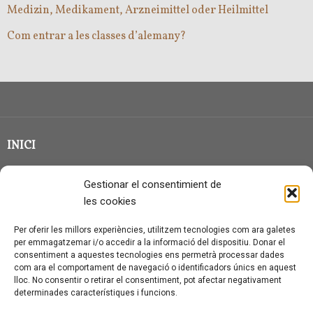
Medizin, Medikament, Arzneimittel oder Heilmittel
Com entrar a les classes d’alemany?
INICI
CLASSE EN GRUP
Gestionar el consentimient de
BLOG
les cookies
QUI SOC?
Per oferir les millors experiències, utilitzem tecnologies com ara galetes
per emmagatzemar i/o accedir a la informació del dispositiu. Donar el
CONTACTE
consentiment a aquestes tecnologies ens permetrà processar dades
com ara el comportament de navegació o identificadors únics en aquest
AVÍS LEGAL I PROTECCIÓ DE DADES
lloc. No consentir o retirar el consentiment, pot afectar negativament
determinades característiques i funcions.
POLÍTICA DE COOKIES (UE)