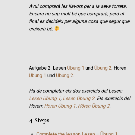
Avui comprarà les llavors per a la seva torreta.
Encara no sap molt bé que comprarà, però al
final es decideix per alguna cosa que segur que
creixerà bé.
Aufgabe 2: Lesen
Übung 1
und
Übung 2
, Hören
Übung 1
und
Übung 2
.
Ha de completar els dos exercicis del Lesen:
Lesen Übung 1
,
Lesen Übung 2
. Els exercicis del
Hören:
Hören Übung 1
,
Hören Übung 2
.
4 Steps
Complete the lesson Lesen – Übung 1